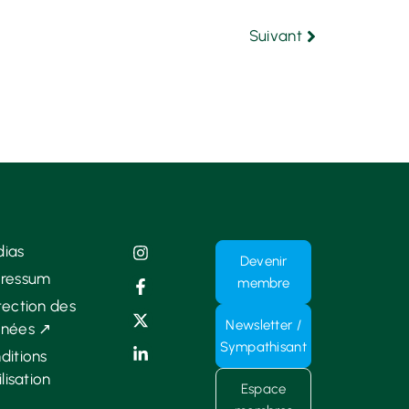
Suivant
ias
Devenir
ressum
membre
tection des
Newsletter /
nées ↗
Sympathisant
ditions
ilisation
Espace