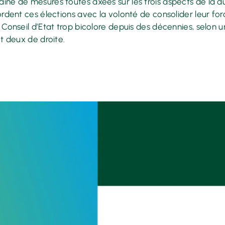
aine de mesures toutes axées sur les trois aspects de la d
abordent ces élections avec la volonté de consolider leur 
n Conseil d’Etat trop bicolore depuis des décennies, selon
et deux de droite.