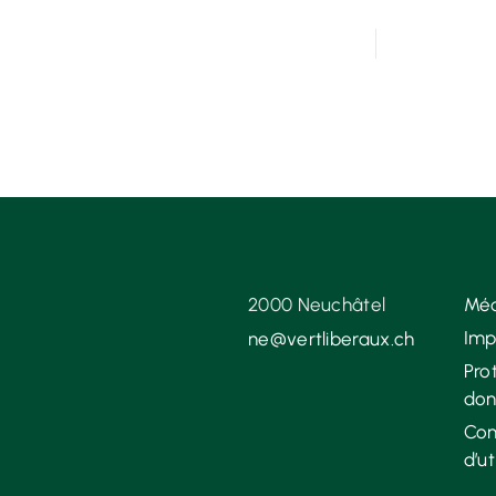
2000 Neuchâtel
Méd
Imp
ne@vertliberaux.ch
Pro
don
Con
d’ut