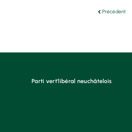
Précédent
Parti vert'libéral neuchâtelois