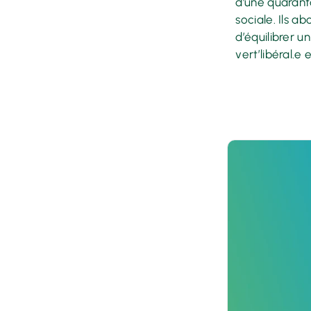
d’une quarant
sociale. Ils 
d’équilibrer u
vert’libéral.e 