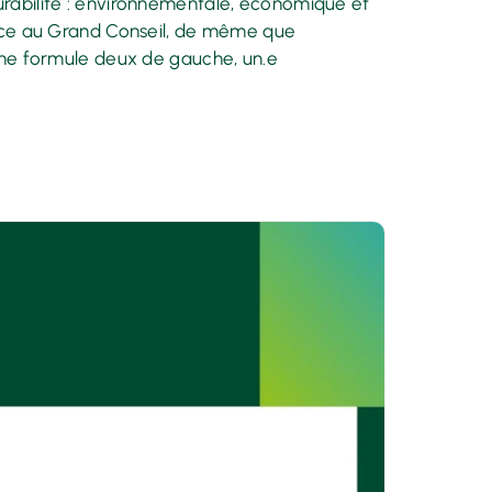
urabilité : environnementale, économique et
force au Grand Conseil, de même que
 une formule deux de gauche, un.e